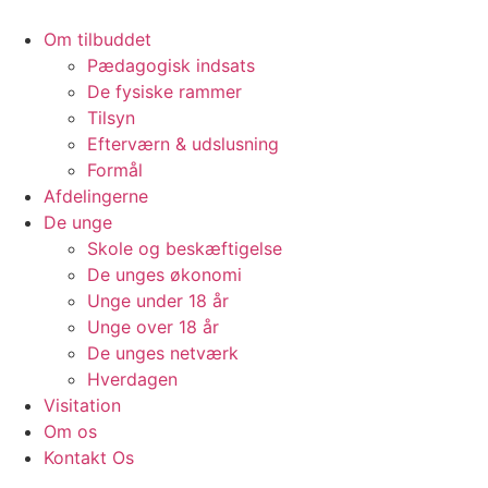
Skip
to
Om tilbuddet
content
Pædagogisk indsats
De fysiske rammer
Tilsyn
Efterværn & udslusning
Formål
Afdelingerne
De unge
Skole og beskæftigelse
De unges økonomi
Unge under 18 år
Unge over 18 år
De unges netværk
Hverdagen
Visitation
Om os
Kontakt Os