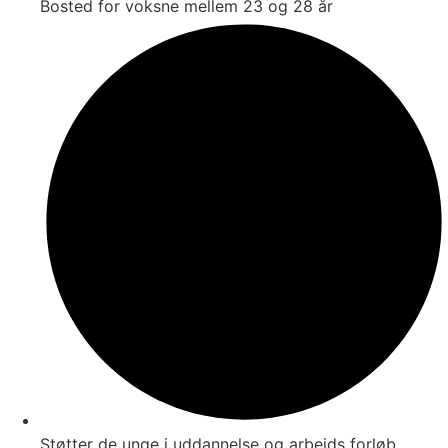
Bosted for voksne mellem 23 og 28 år
Støtter de unge i uddannelse og arbejds forløb