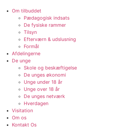
Skip
to
Om tilbuddet
content
Pædagogisk indsats
De fysiske rammer
Tilsyn
Efterværn & udslusning
Formål
Afdelingerne
De unge
Skole og beskæftigelse
De unges økonomi
Unge under 18 år
Unge over 18 år
De unges netværk
Hverdagen
Visitation
Om os
Kontakt Os